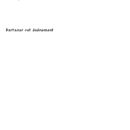
Partager cet événement
Contact
Naissance Heureuse ©
2018-2026
par
Camille Kolebka, Accompagnante
périnatale certifiée sur Bordeaux et sa
région