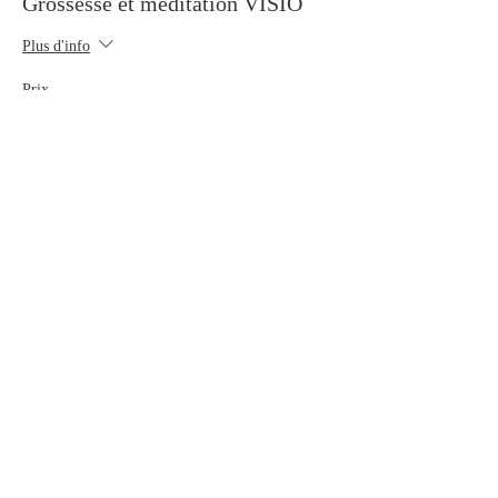
Grossesse et méditation VISIO
Plus d'info
Prix
10,00 €
Partager cet événement