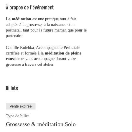
À propos de l'événement
La méditation
est une pratique tout à fait
adaptée à la grossesse, à la naissance et au
postnatal, tant pour la future maman que pour le
partenaire.
Camille Kolebka, Accompagnante Périnatale
certifiée et formée à la
méditation de pleine
conscience
vous accompagne durant votre
grossesse à travers cet atelier.
Cet atelier vous guide à travers des méditations
simples et adaptées à la grossesse et à l'accueil
d'un enfant.
Billets
Vous vous offrez un moment privilégié pour
découvrir et développer un lien unique avec
votre bébé et avec votre corps.
Vente expirée
Vous accueillez, soulagez et apaisez les tensions
et le stress accumulés pendant la grossesse.
Type de billet
La méditation de pleine conscience est également
Grossesse & méditation Solo
un outil formidable pour vous préparer à la