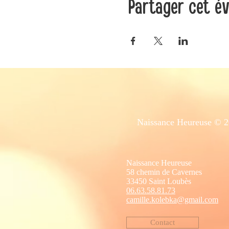
Partager cet é
Naissance Heureuse © 20
Naissance Heureuse
58 chemin de Cavernes
33450 Saint Loubès
06.63.58.81.73
camille.kol
ebka@gmail.com
Contact