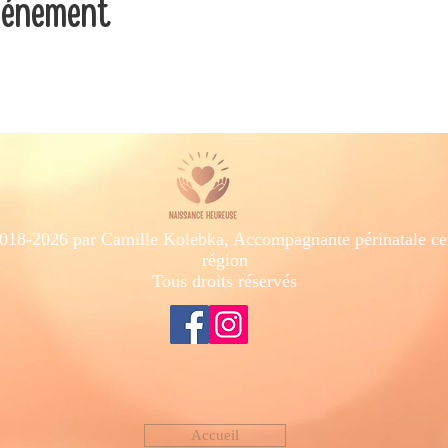
vénement
18-2026 par Camille Kolebka, Accompagnante périnatale cert
région
Tous droits réservés
Accueil