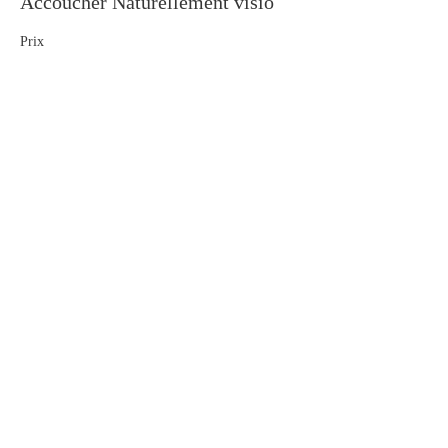
Accoucher Naturellement visio
Prix
50,00 €
Partager cet événement
Contact