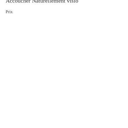
Accoucher Naturellement visio
Prix
50,00 €
Partager cet événement
Contact