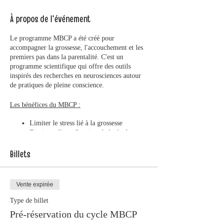
À propos de l'événement
Le programme MBCP a été créé pour
accompagner la grossesse, l'accouchement et les
premiers pas dans la parentalité. C'est un
programme scientifique qui offre des outils
inspirés des recherches en neurosciences autour
de pratiques de pleine conscience.
Les bénéfices du MBCP :
Limiter le stress lié à la grossesse
Diminuer l'appréhension de la douleur
lors de l'accouchement
Prévenir les risques de dépression du post-
Billets
partum
Développer les compétences affectives et
sociales pour accueillir sereinement son
Vente expirée
enfant
Soutenir le système immunitaire pour un
Type de billet
bien-être physique et psychique
Pré-réservation du cycle MBCP