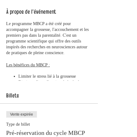
À propos de l'événement
Le programme MBCP a été créé pour
accompagner la grossesse, l'accouchement et les
premiers pas dans la parentalité. C'est un
programme scientifique qui offre des outils
inspirés des recherches en neurosciences autour
de pratiques de pleine conscience.
Les bénéfices du MBCP :
Limiter le stress lié à la grossesse
Diminuer l'appréhension de la douleur
lors de l'accouchement
Prévenir les risques de dépression du post-
Billets
partum
Développer les compétences affectives et
sociales pour accueillir sereinement son
Vente expirée
enfant
Soutenir le système immunitaire pour un
Type de billet
bien-être physique et psychique
Pré-réservation du cycle MBCP