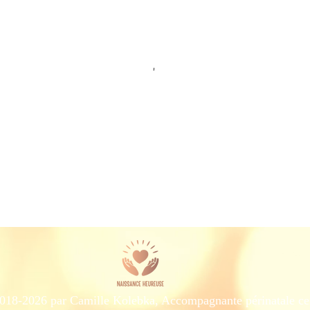
18-2026 par Camille Kolebka, Accompagnante périnatale cert