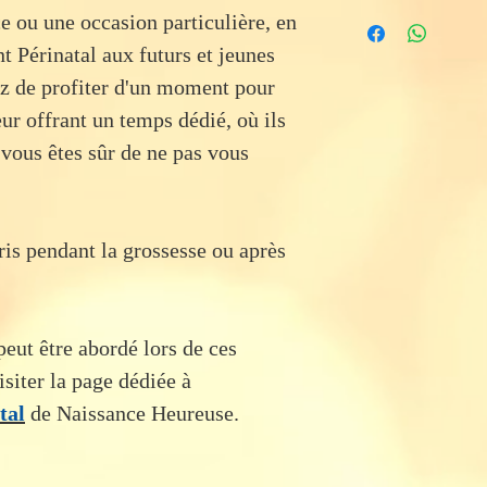
Tout rendez-vous ann
Bon à télécharger et
Les rendez-vous peu
e ou une occasion particulière, en
considéré comme con
domicile (25km autou
remboursable
Périnatal aux futurs et jeunes
Si le bon ne correspo
ez de profiter d'un moment pour
au moment de la prise
eur offrant un temps dédié, où ils
échangé contre une a
Heureuse pour une va
 vous êtes sûr de ne pas vous
réglant la différence.
ris pendant la grossesse ou après
peut être abordé lors de ces
siter la page dédiée à
tal
de Naissance Heureuse.