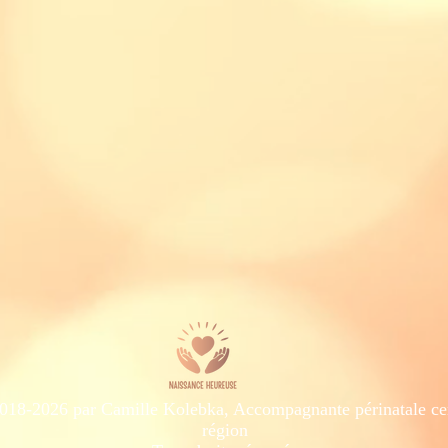
18-2026 par Camille Kolebka, Accompagnante périnatale cert
région