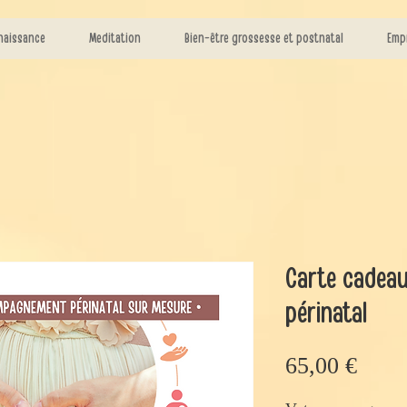
naissance
Meditation
Bien-être grossesse et postnatal
Emp
Carte cadea
périnatal
Prix
65,00 €