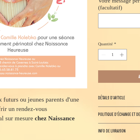
Votre message per
(facultatif)
Quantité
*
DÉTAILS D'ARTICLE
 futurs ou jeunes parents d'une
frir un rendez-vous
Carte cadeau Accom
POLITIQUE D'ÉCHANGE ET 
A offrir ou à s'offrir
l sur mesure
chez Naissance
téléphone directeme
Les bons sont valable
fonction pour un re
INFO DE LIVRAISON
et doivent être prése
Heureuse.